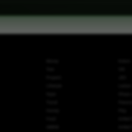
rvice profesional siap siaga membantu Anda kapanpun dibutuhkan.
Money
Kolom
Tren
VIK
Properti
JEO
Lifestyle
Lestari
Hype
Ohayo 
Travel
Pesona
Homey
Play
Food
Artikel
UMKM
Artikel 