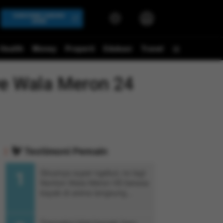
SUBSCRIBE SABUNG
AYAM
Health
Money
Properti
Edukasi
Travel
ve Wala Meron 24
🐓 Testimoni Pemain
Situsnya super ngebut, no lag!
1
Nonton Wala Meron HD berasa
kayak di arena langsung.
Mantap!