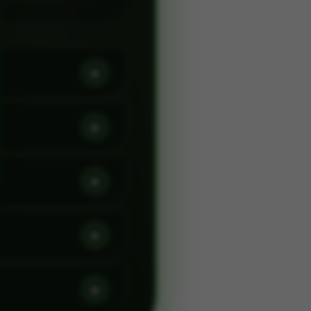
+
 mengadakan link
+
ya.
 cepat 24 jam.
+
 aman.
+
+