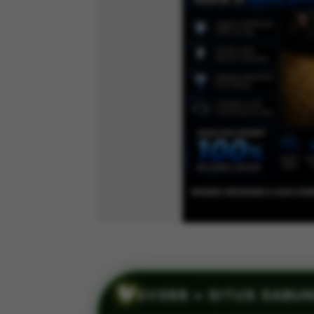
SV388 » SITUS SABUN