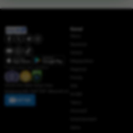
Kanal
News
Nasional
Global
Megapolitan
Penghargaan dan sertifikat:
Regional
Pemilu
Untuk info lebih lanjut bisa
IKN
langsung klik "DAFTAR" dibawah ini
Sv388
DAFTAR
Tekno
Otomotif
Entertainment
Sains