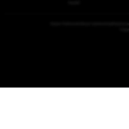
Health
Kabar Palmerah
About Us
Advertise
Ketentu
Copyr