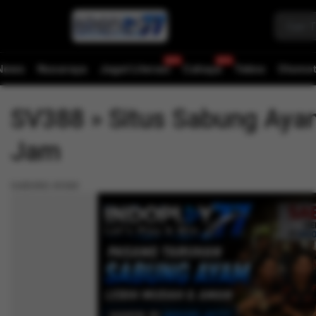
News
Nusaraya
Jagat Literasi
Cahaya
Tekno
Otomot
SV388 » Situs Sabung Aya
Jam
SABUNG AYAM