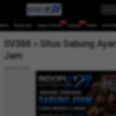
News
Nusaraya
Jagat Literasi
Cahaya
Tekno
Otomot
SV388 » Situs Sabung Aya
Jam
SABUNG AYAM