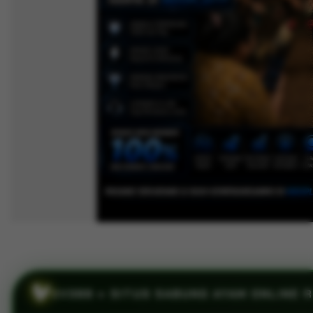
SV388 » SITUS SABUNG AYAM ONLINE R