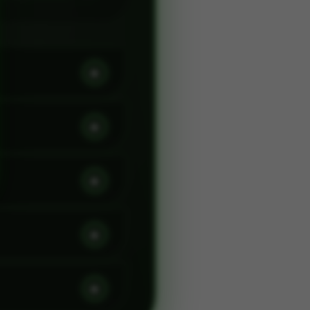
+
 mengadakan link
+
ya.
 cepat 24 jam.
+
 aman.
+
+