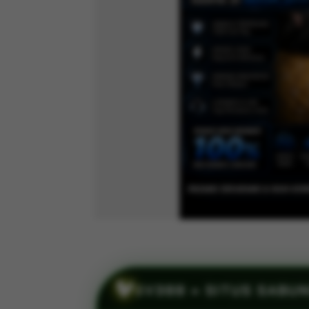
SV388 » SITUS SABUN