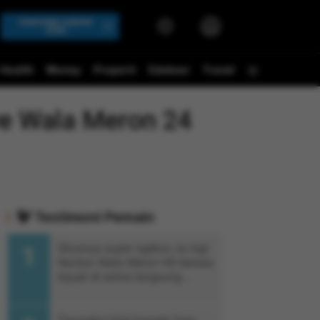
SUBSCRIBE SABUNG
AYAM
Health
Money
Properti
Edukasi
Travel
ve Wala Meron 24
🐓 Testimoni Pemain
Situsnya super ngebut, no lag!
1
Nonton Wala Meron HD berasa
kayak di arena langsung.
Mantap!