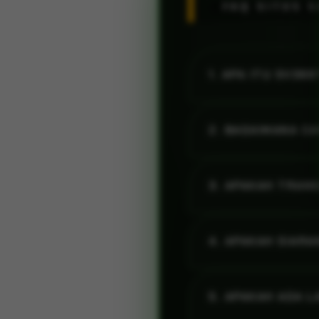
FAQ SITUS 
1. APA ITU SV388
INDOPLAY77 SV388 i
2. BAGAIMANA C
live streaming adu
Anda bisa mendafta
3. APAKAH TRAN
Sangat cepat! Didu
4. APAKAH SIAR
Ya, seluruh laga dis
5. APAKAH ADA 