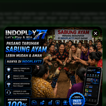
g ayam online jempolan nomor 1 di Indonesia yang mengadakan link 
caya. memakai sistem canggih dengan server modern yang responsi
 dengan metode transaksi cepat dan aman untuk mengikuti pertandi
ilihan promo menarik yang bisa di klaim setiap hari untuk menam
ng ayam online melalui live streaming jernih, stabil, serta tersedia 24 j
 LENGKAP SABUNG AYAM 