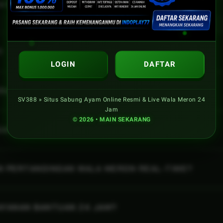
SABUNG AYAM TERPERCAYA
?
LOGIN
DAFTAR
alah situs sabung ayam online jempolan nomor 1 di Indonesia yang
ARA DAFTAR AKUN SV388?
 ayam wala meron 24 jam langsung dari arena SV388 resmi terperca
SV388 » Situs Sabung Ayam Online Resmi & Live Wala Meron 24
Jam
© 2026 • MAIN SEKARANG
r dengan mudah melalui link agen resmi INDOPLAY77 dengan layanan
SAKSI DEPOSIT DAN WITHDRAW SV388 CEPAT?
kung sistem transaksi instan dan metode pembayaran lengkap yang
AN PERTANDINGAN WALA MERON REAL-TIME?
iarkan secara langsung tanpa jeda dengan kualitas visual tinggi.
LAYANAN BANTUAN 24 JAM?