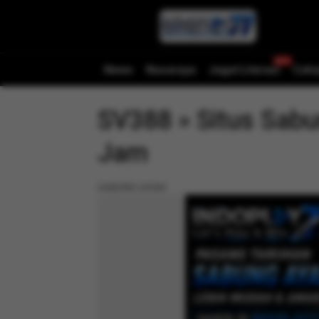
News
Nusaraya
Jagat Literasi
Caha
SV388 » Situs Sab
Jam
SABUNG AYAM