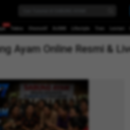
ya
Tekno
Otomotif
Sv388
Lifestyle
Tren
Lestari
ung Ayam Online Resmi & Li