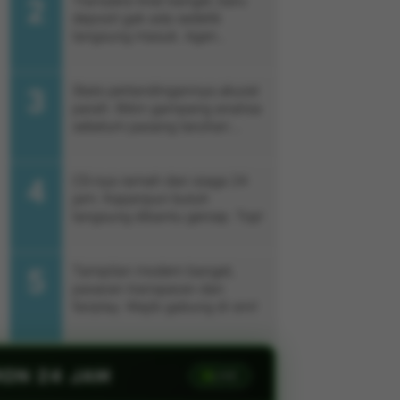
Transaksi kilat banget, baru
2
deposit gak ada sedetik
langsung masuk. Agen
terpercaya!
Stats pertandingannya akurat
3
parah. Bikin gampang analisa
sebelum pasang taruhan.
Juara!
CS-nya ramah dan siaga 24
4
jam. Kapanpun butuh
langsung dibantu gercep. Top!
Tampilan modern banget,
5
pasaran transparan dan
fairplay. Wajib gabung di sini!
RON 24 JAM
LIVE