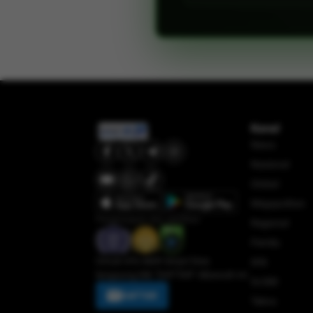
Tentu, customer se
Kanal
News
Nasional
Global
Megapolitan
Penghargaan dan sertifikat:
Regional
Pemilu
Untuk info lebih lanjut bisa
IKN
langsung klik "DAFTAR" dibawah ini
Sv388
DAFTAR
Tekno