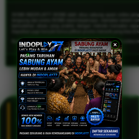
SV388
INDOPLAY77 SV388 ialah situs sabung ayam online jemp
langsung dari arena SV388 resmi terpercaya. memakai sistem c
kemudahan akses yang praktis dengan metode transaksi cep
Dapatkan juga banyak bonus pilihan promo menarik yang bisa di
Buat akun di SV388 sekarang dan saksikan sabung ayam online melalu
PANDUAN LENGKAP
SABUNG AYAM ONLINE
FAQ SITUS SABUNG AYAM
TERPERCAYA