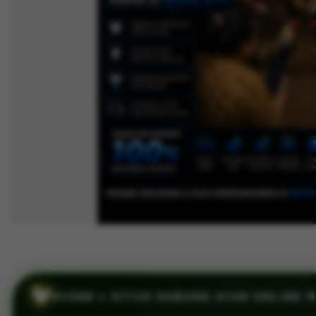
SV388 » SITUS SABUNG AYAM ONLINE R