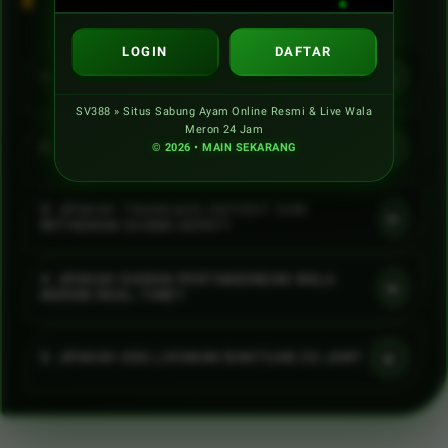
LOGIN
DAFTAR
+
1. APA ITU SV388?
SV388 » Situs Sabung Ayam Online Resmi & Live Wala
Meron 24 Jam
INDOPLAY77 SV388 ialah situs sabung ayam
+
2. BAGAIMANA CARA DAFTAR AKUN SV388?
© 2026 • MAIN SEKARANG
online jempolan nomor 1 di Indonesia yang
mengadakan link live streaming adu ayam
Anda bisa mendaftar dengan mudah melalui
3. APAKAH TRANSAKSI DEPOSIT DAN
wala meron 24 jam langsung dari arena
+
WITHDRAW SV388 CEPAT?
link agen resmi INDOPLAY77 dengan layanan
SV388 resmi terpercaya.
cepat 24 jam.
Sangat cepat! Didukung sistem transaksi
4. APAKAH SIARAN PERTANDINGAN WALA
+
MERON REAL-TIME?
instan dan metode pembayaran lengkap
yang aman.
Ya, seluruh laga disiarkan secara langsung
+
5. APAKAH ADA LAYANAN BANTUAN 24 JAM?
tanpa jeda dengan kualitas visual tinggi.
Tentu, customer service profesional siap
siaga membantu Anda kapanpun dibutuhkan.