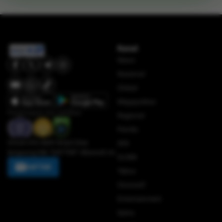
Kanal
News
Nasional
Global
Megapolitan
Penghargaan dan sertifikat:
Regional
Pemilu
Untuk info lebih lanjut bisa
IKN
langsung klik "DAFTAR" dibawah ini
Sv388
DAFTAR
Tekno
Otomotif
Entertainment
Sains