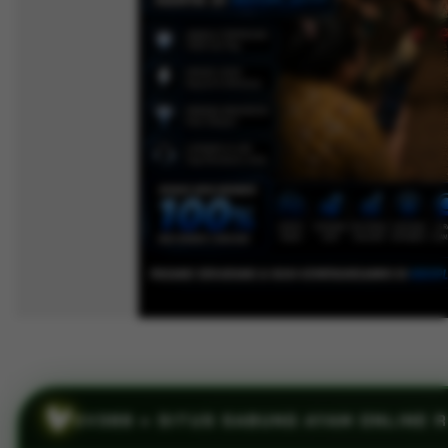
SV388 » SITUS SABUNG AYAM ONLINE R