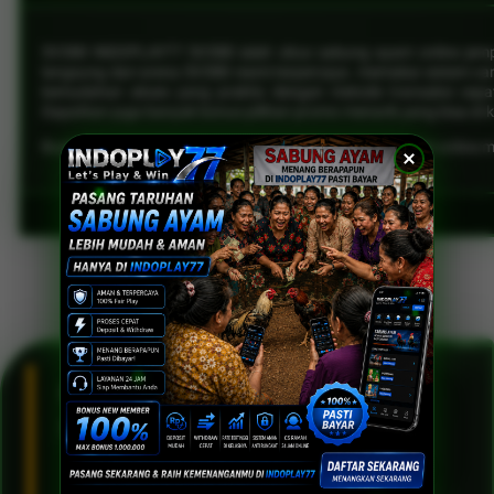
SV388
INDOPLAY77 SV388 ialah situs sabung ayam online jemp
langsung dari arena SV388 resmi terpercaya. memakai sistem c
kemudahan akses yang praktis dengan metode transaksi cep
Dapatkan juga banyak bonus pilihan promo menarik yang bisa di
Buat akun di SV388 sekarang dan saksikan sabung ayam online melalu
PANDUAN LENGKAP
SABUNG AYAM ONLINE
FAQ SITUS SABUNG AYAM
TERPERCAYA