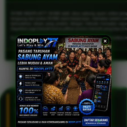
SV388
INDOPLAY77 SV388 ialah situs sabung ayam online jemp
langsung dari arena SV388 resmi terpercaya. memakai sistem c
kemudahan akses yang praktis dengan metode transaksi cep
Dapatkan juga banyak bonus pilihan promo menarik yang bisa di
Buat akun di SV388 sekarang dan saksikan sabung ayam online melalu
PANDUAN LENGKAP
SABUNG AYAM ONLINE
FAQ SITUS SABUNG AYAM
TERPERCAYA