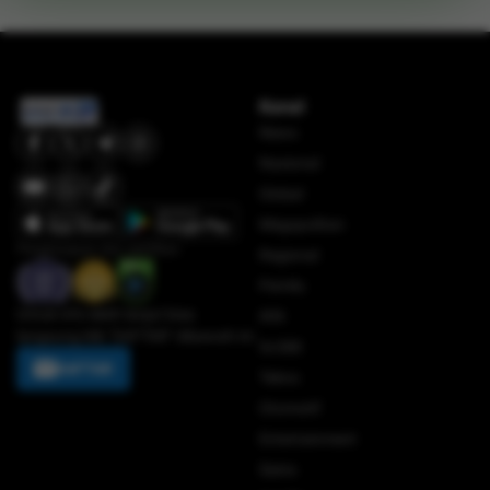
Kanal
News
Nasional
Global
Megapolitan
Penghargaan dan sertifikat:
Regional
Pemilu
Untuk info lebih lanjut bisa
IKN
langsung klik "DAFTAR" dibawah ini
Sv388
DAFTAR
Tekno
Otomotif
Entertainment
Sains